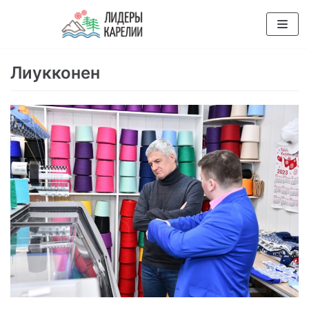
Перейти
к
содержимому
Лиукконен