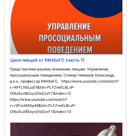
Цикл лекций от РАНХиГС (часть 7)
Представляем вашему вниманию лекцию: Управление
просоциальным поведением. Спикер: Неверов Александр,
д.э.н., профессор РАНХиГС. https://www.youtube.com/watch?
v=RFFLN5LjuEY&list=PLFZrwELBLxP-
t3Nu5vJI8Soyo0tsDzsYT&index=12
https://www.youtube.com/watch?
v=r2PJs4MXp48&list=PLFZrwELBLxP-
t3Nu5vJI8Soyo0tsDzsYT&index=13