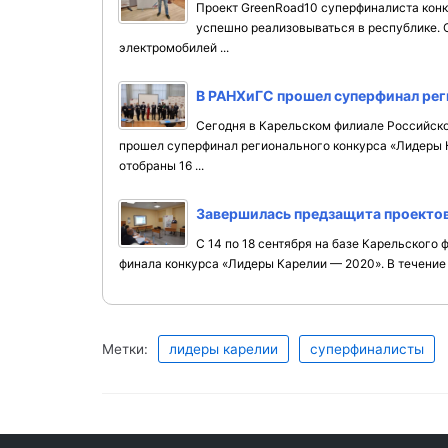
Проект GreenRoad10 суперфиналиста кон
успешно реализовываться в республике. О
электромобилей ...
В РАНХиГС прошел суперфинал рег
Сегодня в Карельском филиале Российско
прошел суперфинал регионального конкурса «Лидеры 
отобраны 16 ...
Завершилась предзащита проекто
С 14 по 18 сентября на базе Карельского
финала конкурса «Лидеры Карелии — 2020». В течение д
Метки:
лидеры карелии
суперфиналисты