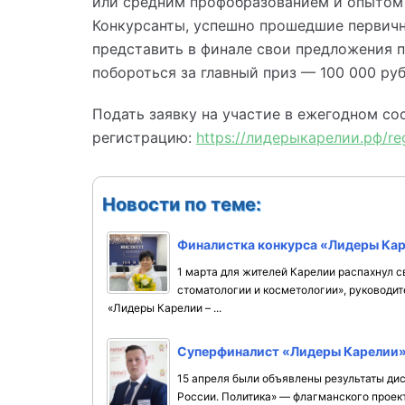
или средним профобразованием и опытом у
Конкурсанты, успешно прошедшие первичн
представить в финале свои предложения п
побороться за главный приз — 100 000 ру
Подать заявку на участие в ежегодном со
регистрацию:
https://лидерыкарелии.рф/reg
Новости по теме:
Финалистка конкурса «Лидеры Ка
1 марта для жителей Карелии распахнул с
стоматологии и косметологии», руководит
«Лидеры Карелии – ...
Суперфиналист «Лидеры Карелии» 
15 апреля были объявлены результаты ди
России. Политика» — флагманского проек