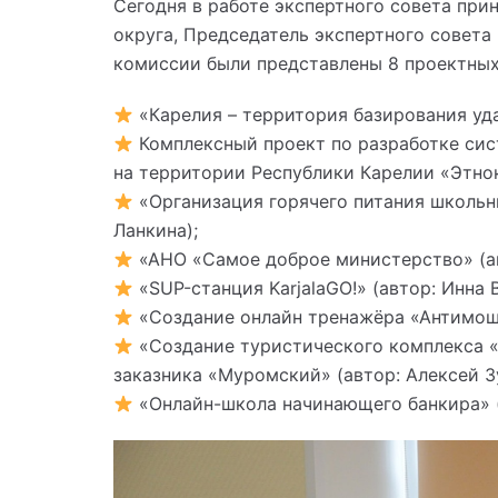
Сегодня в работе экспертного совета при
округа, Председатель экспертного совета
комиссии были представлены 8 проектных
«Карелия – территория базирования уда
Комплексный проект по разработке сис
на территории Республики Карелии «Этноку
«Организация горячего питания школьни
Ланкина);
«АНО «Самое доброе министерство» (ав
«SUP-станция KarjalaGO!» (автор: Инна 
«Создание онлайн тренажёра «Антимоше
«Создание туристического комплекса 
заказника «Муромский» (автор: Алексей З
«Онлайн-школа начинающего банкира» (