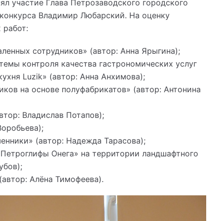
нял участие Глава Петрозаводского городского
 конкурса Владимир Любарский. На оценку
 работ:
ленных сотрудников» (автор: Анна Ярыгина);
темы контроля качества гастрономических услуг
хня Luzik» (автор: Анна Анхимова);
ков на основе полуфабрикатов» (автор: Антонина
тор: Владислав Потапов);
Воробьева);
нники» (автор: Надежда Тарасова);
«Петроглифы Онега» на территории ландшафтного
убов);
автор: Алёна Тимофеева).